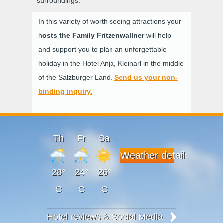
surroundings.
In this variety of worth seeing attractions your
h
osts the Family Fritzenwallner
will help
and support you to plan an unforgettable
holiday in the Hotel Anja, Kleinarl in the middle
of the Salzburger Land.
Send us your non-
binding inquiry.
Th
Fr
Sa
Weather details
28°
24°
26°
C
C
C
Hotel reviews & Social Media