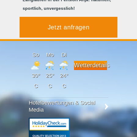
sportlich, unvergesslich!
Jetzt anfragen
So
Mo
Di
Wetterdetails
30°
25°
24°
C
C
C
Hotelbewertungen & Social
Media