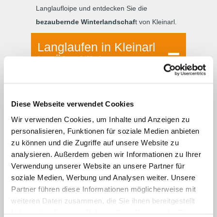
Langlaufloipe und entdecken Sie die
bezaubernde Winterlandschaf
t von Kleinarl.
Langlaufen in Kleinarl
im Überblick
Diese Webseite verwendet Cookies
Einstieg
in das Loipennetz in Kleinarl
direkt vor der Pension
Wir verwenden Cookies, um Inhalte und Anzeigen zu
personalisieren, Funktionen für soziale Medien anbieten
Langlaufski-Verleih und Skiservice
in
zu können und die Zugriffe auf unsere Website zu
unmittelbarer Nähe
analysieren. Außerdem geben wir Informationen zu Ihrer
Kostenlose Nutzung
der
Verwendung unserer Website an unsere Partner für
Langlaufloipen in Kleinarl
soziale Medien, Werbung und Analysen weiter. Unsere
Insgesamt
28 Loipenkilometer
Partner führen diese Informationen möglicherweise mit
(klassische Loipen und Skating-Loipen)
weiteren Daten zusammen, die Sie ihnen bereitgestellt
haben oder die sie im Rahmen Ihrer Nutzung der Dienste
Loipen in verschiedenen