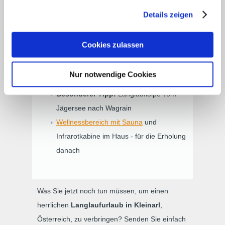
gesammelt haben. Zur
Datenschutzerklärung
.
Schwierigkeitsgraden, Längen und
Details zeigen
Höhenlagen
Zahlreiche
Einkehrmöglichkeiten
Cookies zulassen
entlang der Loipen
Langlaufschulen
mit bestens
Nur notwendige Cookies
ausgebildeten Langlauflehrern
Besonderer Tipp:
Langlaufloipe vom
Jägersee nach Wagrain
Wellnessbereich mit Sauna
und
Infrarotkabine im Haus - für die Erholung
danach
Was Sie jetzt noch tun müssen, um einen
herrlichen
Langlaufurlaub in Kleinarl
,
Österreich, zu verbringen? Senden Sie einfach