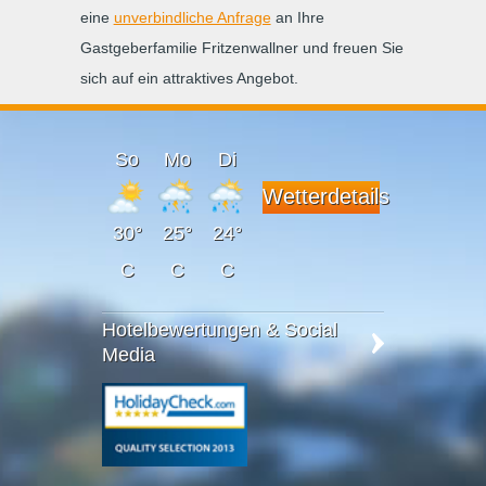
eine
unverbindliche Anfrage
an Ihre
Gastgeberfamilie Fritzenwallner und freuen Sie
sich auf ein attraktives Angebot.
So
Mo
Di
Wetterdetails
30°
25°
24°
C
C
C
Hotelbewertungen & Social
Media