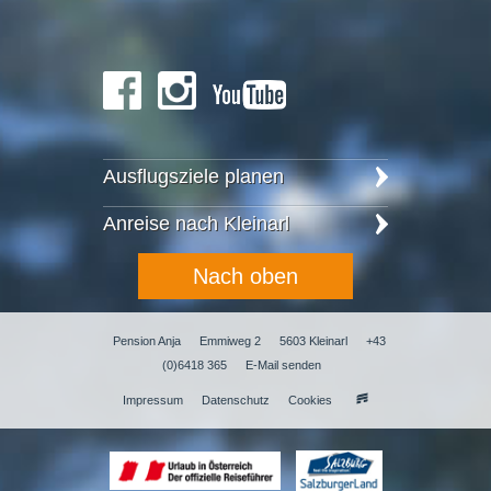
Ausflugsziele planen
Anreise nach Kleinarl
Nach oben
Pension Anja
Emmiweg 2
5603 Kleinarl
+43
(0)6418 365
E-Mail senden
Impressum
Datenschutz
Cookies