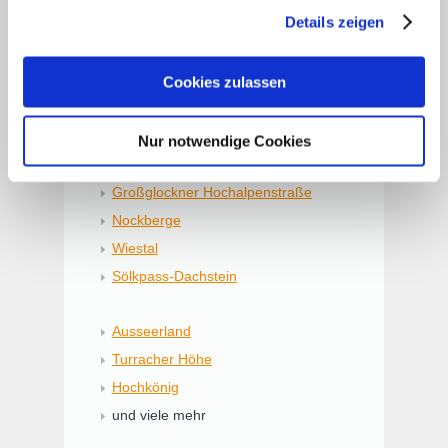
gesammelt haben. Zur
Datenschutzerklärung
.
Details zeigen
Sie auch täglich
kostenfreien Eintritt in die
nahegelegene Wasserwelt Wagrain
.
Cookies zulassen
Motorrad-Touren im
Überblick
Nur notwendige Cookies
Großglockner Hochalpenstraße
Nockberge
Wiestal
Sölkpass-Dachstein
Ausseerland
Turracher Höhe
Hochkönig
und viele mehr