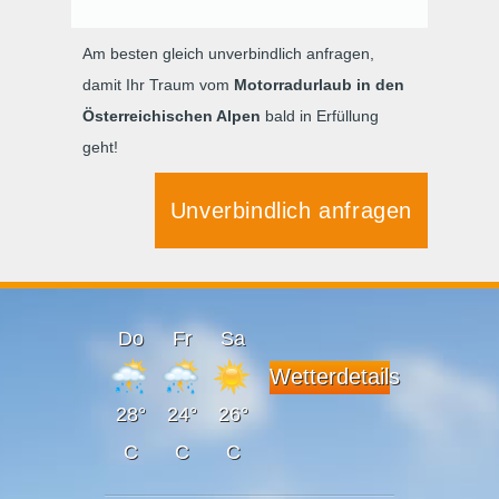
Am besten gleich unverbindlich anfragen,
damit Ihr Traum vom
Motorradurlaub in den
Österreichischen Alpen
bald in Erfüllung
geht!
Unverbindlich anfragen
Do
Fr
Sa
Wetterdetails
28°
24°
26°
C
C
C