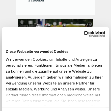
Gastgeber
Diese Webseite verwendet Cookies
Wir verwenden Cookies, um Inhalte und Anzeigen zu
personalisieren, Funktionen für soziale Medien anbieten
zu können und die Zugriffe auf unsere Website zu
Nach einer herrlichen
Motorradtour im
analysieren. Außerdem geben wir Informationen zu Ihrer
Salzburger Land
, im angrenzenden Tirol,
Verwendung unserer Website an unsere Partner für
soziale Medien, Werbung und Analysen weiter. Unsere
Kärnten oder Bayern tanken Sie am besten im
Partner führen diese Informationen möglicherweise mit
hauseigenen Schwimmbad oder
weiteren Daten zusammen, die Sie ihnen bereitgestellt
Wellnessbereich
mit Sauna neue Energie. Als
haben oder die sie im Rahmen Ihrer Nutzung der Dienste
Gast in der Pension Anja in Kleinarl genießen