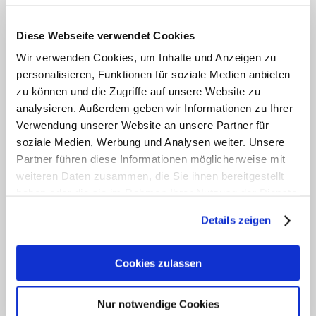
Diese Webseite verwendet Cookies
Wir verwenden Cookies, um Inhalte und Anzeigen zu
personalisieren, Funktionen für soziale Medien anbieten
zu können und die Zugriffe auf unsere Website zu
analysieren. Außerdem geben wir Informationen zu Ihrer
Verwendung unserer Website an unsere Partner für
Wer seinen
Winterurlaub
oder
Sommerurlaub
soziale Medien, Werbung und Analysen weiter. Unsere
in Kleinarl verbringt, verbindet dies meist mit
Partner führen diese Informationen möglicherweise mit
weiteren Daten zusammen, die Sie ihnen bereitgestellt
Sport und Aktivität. Da kommt eine
Massage
haben oder die sie im Rahmen Ihrer Nutzung der Dienste
gerade recht, die müde Muskeln lockert und
gesammelt haben. Zur
Datenschutzerklärung
.
die Lebensenergie zurück bringt.
Details zeigen
Massagen
werden in der Pension Anja gerne
auf Anfrage durchgeführt. Was gibt es
Cookies zulassen
Angenehmeres, als sich nach einem
aufregenden Tag in den Bergen verwöhnen zu
Nur notwendige Cookies
lassen.